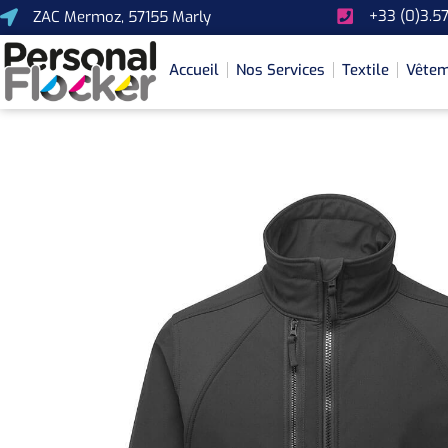
+33 (0)3.57
ZAC Mermoz, 57155 Marly
Accueil
Nos Services
Textile
Vêtem