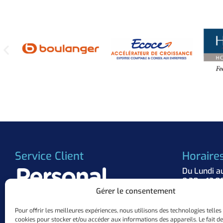
Service Client
Horaire
Du Lundi a
8:30 – 12:0
Gérer le consentement
Suivez 
Pour offrir les meilleures expériences, nous utilisons des technologies telles
cookies pour stocker et/ou accéder aux informations des appareils. Le fait de
+33 (0)3.57.84.37.63