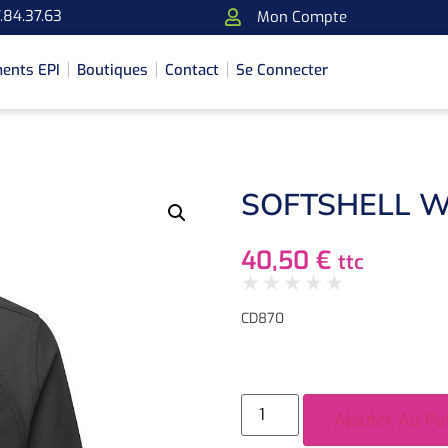
.84.37.63
Mon Compte
ents EPI
Boutiques
Contact
Se Connecter
SOFTSHELL W
40,50
€
ttc
★
★
★
★
★
CD870
Ajouter Au Pa